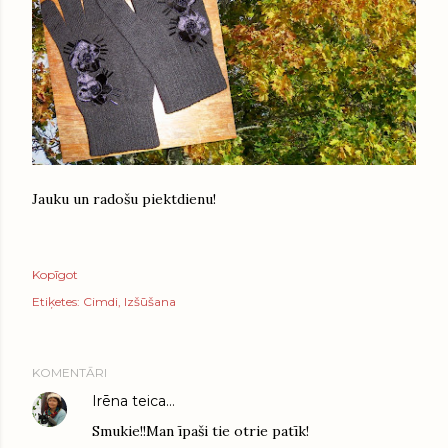
Jauku un radošu piektdienu!
Kopīgot
Etiķetes:
Cimdi
Izšūšana
KOMENTĀRI
Irēna
teica…
Smukie!!Man īpaši tie otrie patīk!