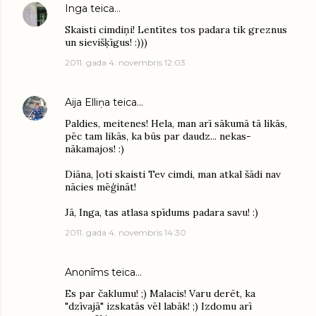
Inga
teica…
Skaisti cimdiņi! Lentītes tos padara tik greznus
un sievišķīgus! :)))
2011. gada 4. novembris 12:03
Aija Elliņa
teica…
Paldies, meitenes! Hela, man arī sākumā tā likās,
pēc tam likās, ka būs par daudz... nekas-
nākamajos! :)
Diāna, ļoti skaisti Tev cimdi, man atkal šādi nav
nācies mēģināt!
Jā, Inga, tas atlasa spīdums padara savu! :)
2011. gada 4. novembris 14:30
Anonīms teica…
Es par čaklumu! ;) Malacis! Varu derēt, ka
"dzīvajā" izskatās vēl labāk! ;) Izdomu arī