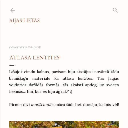
Pāriet uz galveno saturu
AIJAS LIETAS
novembris 04, 2011
ATLASA LENTĪTES!
Izšujot cimdu kalnus, pavisam biju atstājusi novārtā tādu
brīnišķīgu materiālu kā atlasa lentītes. Tās ļaujas
veidoties dažādās formās, tās skaisti apdeg uz sveces
liesmas... hm, kur es biju agrāk? :)
Pirmie divi
lentīšcimdi
sanāca šādi, bet domāju, ka būs vēl!