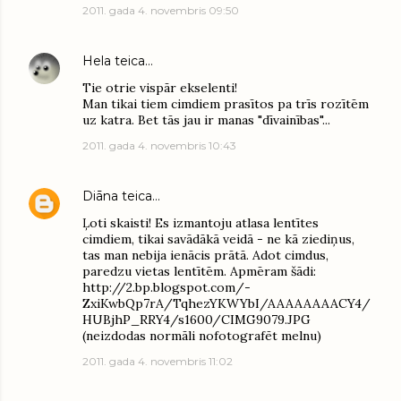
2011. gada 4. novembris 09:50
Hela
teica…
Tie otrie vispār ekselenti!
Man tikai tiem cimdiem prasītos pa trīs rozītēm
uz katra. Bet tās jau ir manas "dīvainības"...
2011. gada 4. novembris 10:43
Diāna
teica…
Ļoti skaisti! Es izmantoju atlasa lentītes
cimdiem, tikai savādākā veidā - ne kā ziediņus,
tas man nebija ienācis prātā. Adot cimdus,
paredzu vietas lentītēm. Apmēram šādi:
http://2.bp.blogspot.com/-
ZxiKwbQp7rA/TqhezYKWYbI/AAAAAAAACY4/
HUBjhP_RRY4/s1600/CIMG9079.JPG
(neizdodas normāli nofotografēt melnu)
2011. gada 4. novembris 11:02