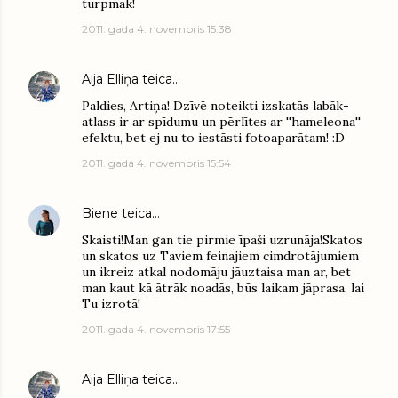
turpmāk!
2011. gada 4. novembris 15:38
Aija Elliņa
teica…
Paldies, Artiņa! Dzīvē noteikti izskatās labāk-
atlass ir ar spīdumu un pērlītes ar ''hameleona''
efektu, bet ej nu to iestāsti fotoaparātam! :D
2011. gada 4. novembris 15:54
Biene
teica…
Skaisti!Man gan tie pirmie īpaši uzrunāja!Skatos
un skatos uz Taviem feinajiem cimdrotājumiem
un ikreiz atkal nodomāju jāuztaisa man ar, bet
man kaut kā ātrāk noadās, būs laikam jāprasa, lai
Tu izrotā!
2011. gada 4. novembris 17:55
Aija Elliņa
teica…