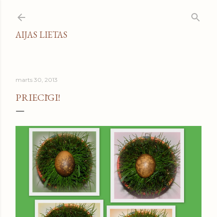
Pāriet uz galveno saturu
AIJAS LIETAS
marts 30, 2013
PRIECĪGI!