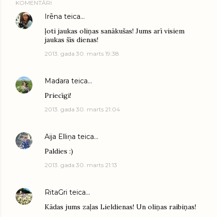
KOMENTĀRI
Irēna
teica…
ļoti jaukas oliņas sanākušas! Jums arī visiem
jaukas šīs dienas!
2013. gada 30. marts 19:38
Madara
teica…
Priecīgi!
2013. gada 30. marts 21:04
Aija Elliņa
teica…
Paldies :)
2013. gada 30. marts 21:13
RitaGri
teica…
Kādas jums zaļas Lieldienas! Un oliņas raibiņas!