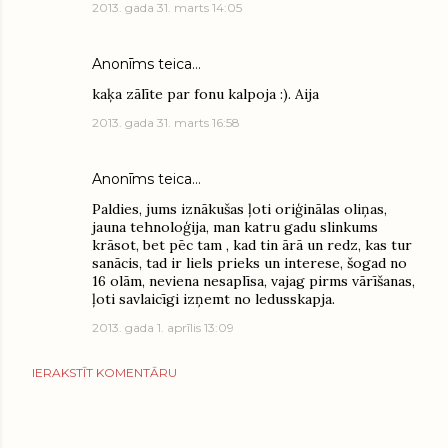
2013. gada 31. marts 14:05
Anonīms teica…
kaķa zālīte par fonu kalpoja :). Aija
2013. gada 31. marts 16:58
Anonīms teica…
Paldies, jums iznākušas ļoti oriģinālas oliņas,
jauna tehnoloģija, man katru gadu slinkums
krāsot, bet pēc tam , kad tin ārā un redz, kas tur
sanācis, tad ir liels prieks un interese, šogad no
16 olām, neviena nesaplīsa, vajag pirms vārīšanas,
ļoti savlaicīgi izņemt no ledusskapja.
2013. gada 1. aprīlis 13:09
IERAKSTĪT KOMENTĀRU