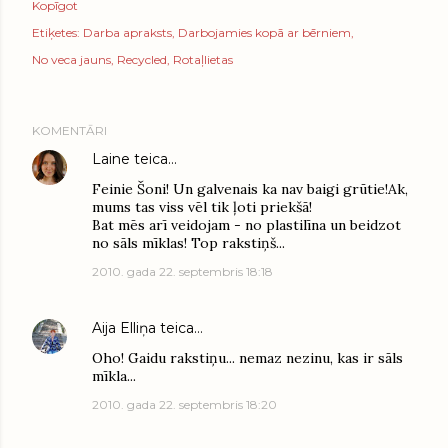
Kopīgot
Etiķetes:
Darba apraksts
Darbojamies kopā ar bērniem
No veca jauns
Recycled
Rotaļlietas
KOMENTĀRI
Laine
teica…
Feinie Šoni! Un galvenais ka nav baigi grūtie!Ak,
mums tas viss vēl tik ļoti priekšā!
Bat mēs arī veidojam - no plastilīna un beidzot
no sāls mīklas! Top rakstiņš...
2010. gada 22. septembris 18:18
Aija Elliņa
teica…
Oho! Gaidu rakstiņu... nemaz nezinu, kas ir sāls
mīkla...
2010. gada 22. septembris 18:20