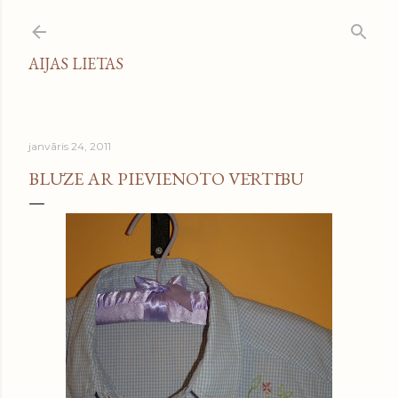
Pāriet uz galveno saturu
AIJAS LIETAS
janvāris 24, 2011
BLŪZE AR PIEVIENOTO VĒRTĪBU