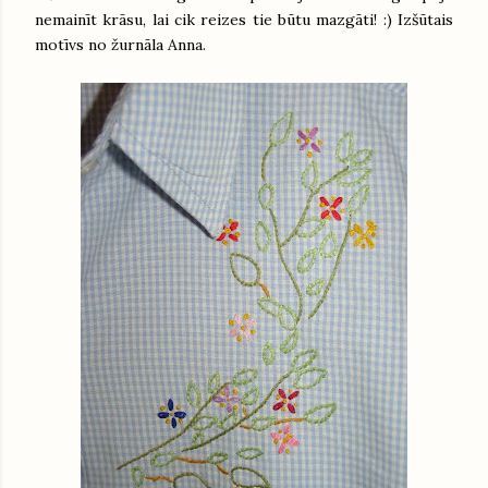
nemainīt krāsu, lai cik reizes tie būtu mazgāti! :) Izšūtais
motīvs no žurnāla Anna.