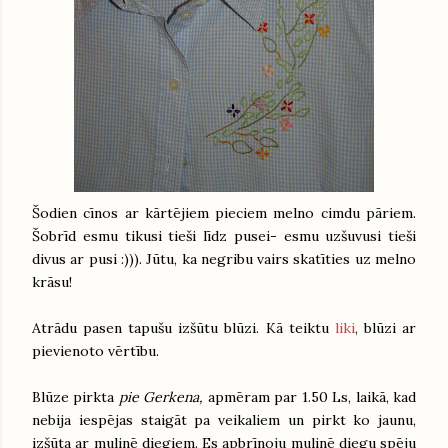
Šodien cīnos ar kārtējiem pieciem melno cimdu pāriem.
Šobrīd esmu tikusi tieši līdz pusei- esmu uzšuvusi tieši
divus ar pusi :))). Jūtu, ka negribu vairs skatīties uz melno
krāsu!
Atrādu pasen tapušu izšūtu blūzi. Kā teiktu
liki
, blūzi ar
pievienoto vērtību.
Blūze pirkta
pie Gerkena,
apmēram par 1.50 Ls, laikā, kad
nebija iespējas staigāt pa veikaliem un pirkt ko jaunu,
izšūta ar mulinē diegiem. Es apbrīnoju mulinē diegu spēju