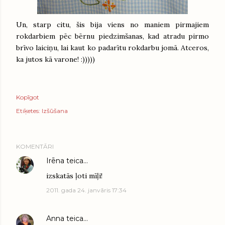
Un, starp citu, šis bija viens no maniem pirmajiem
rokdarbiem pēc bērnu piedzimšanas, kad atradu pirmo
brīvo laiciņu, lai kaut ko padarītu rokdarbu jomā. Atceros,
ka jutos kā varone! :)))))
Kopīgot
Etiķetes:
Izšūšana
KOMENTĀRI
Irēna
teica…
izskatās ļoti mīļi!
2011. gada 24. janvāris 17:34
Anna
teica…