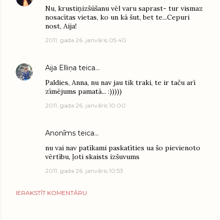
Nu, krustiņizšūšanu vēl varu saprast- tur vismaz
nosacītas vietas, ko un kā šut, bet te...Cepuri
nost, Aija!
2011. gada 26. janvāris 05:40
Aija Elliņa
teica…
Paldies, Anna, nu nav jau tik traki, te ir taču arī
zīmējums pamatā... :)))))
2011. gada 26. janvāris 10:00
Anonīms teica…
nu vai nav patīkami paskatīties ua šo pievienoto
vērtību, ļoti skaists izšuvums
2011. gada 26. janvāris 10:53
IERAKSTĪT KOMENTĀRU